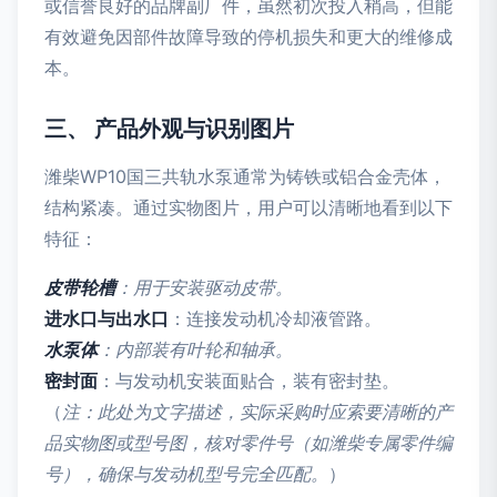
或信誉良好的品牌副厂件，虽然初次投入稍高，但能
有效避免因部件故障导致的停机损失和更大的维修成
本。
三、 产品外观与识别图片
潍柴WP10国三共轨水泵通常为铸铁或铝合金壳体，
结构紧凑。通过实物图片，用户可以清晰地看到以下
特征：
皮带轮槽
：用于安装驱动皮带。
进水口与出水口
：连接发动机冷却液管路。
水泵体
：内部装有叶轮和轴承。
密封面
：与发动机安装面贴合，装有密封垫。
（
注：此处为文字描述，实际采购时应索要清晰的产
品实物图或型号图，核对零件号（如潍柴专属零件编
号），确保与发动机型号完全匹配。
）