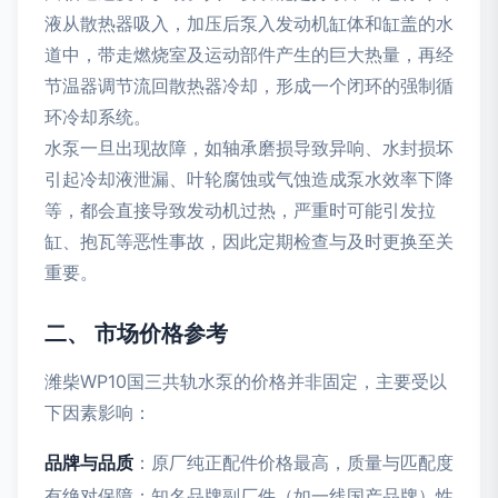
液从散热器吸入，加压后泵入发动机缸体和缸盖的水
道中，带走燃烧室及运动部件产生的巨大热量，再经
节温器调节流回散热器冷却，形成一个闭环的强制循
环冷却系统。
水泵一旦出现故障，如轴承磨损导致异响、水封损坏
引起冷却液泄漏、叶轮腐蚀或气蚀造成泵水效率下降
等，都会直接导致发动机过热，严重时可能引发拉
缸、抱瓦等恶性事故，因此定期检查与及时更换至关
重要。
二、 市场价格参考
潍柴WP10国三共轨水泵的价格并非固定，主要受以
下因素影响：
品牌与品质
：原厂纯正配件价格最高，质量与匹配度
有绝对保障；知名品牌副厂件（如一线国产品牌）性